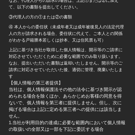
なお、代理人からの請求の場合は、上記①または②に加え
て、以下の書類を提出してください。
③代理人の方の①または②の書類
④ 本人からの委任状（未成年者又は成年被後見人の法定代理
人の方が請求される場合、委任状に代えて、ご本人との関係
がわかる戸籍謄本若しくは抄本、又は住民票も可）
上記に基づき当社が取得した個人情報は、開示等のご請求に
対応させていただくために必要な範囲でのみ取り扱います。
なお、提出いただいた書類は返却いたしません。開示等のご
請求に対応させていただいた後、適切に管理、廃棄いたしま
す
【個人情報の第三者提供】
当社は、個人情報保護法その他の法令に基づき開示が認
められる場合を除くほか、あらかじめお客様の同意を得
ないで、個人情報を第三者に提供しません。但し、次に
掲げる場合は上記に定める第三者への提供には該当しま
せん。
1.当社が利用目的の達成に必要な範囲内において個人情報
の取扱いの全部又は一部を下記に委託する場合