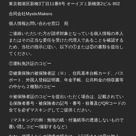
東京都港区新橋3丁目11番8号 オーイズミ新橋第2ビル 802
合同会社MysticMakers
個人情報お問い合わせ窓口 宛
ご連絡いただいた方が請求対象となっている個人情報の本人
またはその正当な委任を受けた代理人であることを確認する
ため、当社の指示に従い、以下の①または②の書類を提出し
てください。
①運転免許証のコピー
②健康保険の被保険者証（※）、住民基本台帳カード、パス
ポート、外国人登録証明書、年金手帳、公共料金の領収書等
の中から２種類のコピー
※被保険者証のコピーを提出いただく場合は、記載されてい
る保険者番号・被保険者の記号・番号・枝番及びQRコードの
全てを必ずマスキングしてご提供ください。
（マスキングの例：無地の紙・付箋紙等の透過しないもので
覆い隠しコピー/撮影するなど）